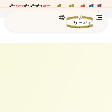
“چای سیاه کیسه ای اسپشیال ۱۰۰۰ عددی (بدون لفاف)” به سبد خرید
شما اضافه شد.