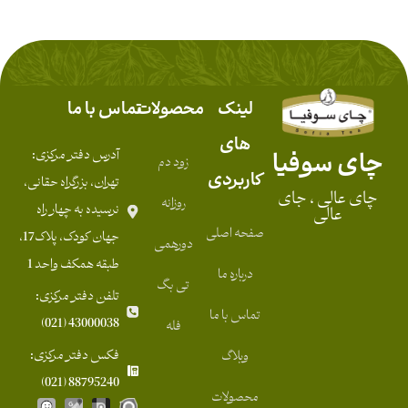
لینک
محصولات
تماس با ما
های
چای سوفیا
آدرس دفتر مرکزی:
زود دم
کاربردی
تهران، بزرگراه حقانی،
چای عالی ، جای
روزانه
نرسیده به چهار راه
عالی
صفحه اصلی
جهان کودک، پلاک17،
دورهمی
طبقه همکف واحد 1
درباره ما
تی بگ
تلفن دفتر مرکزی:
تماس با ما
43000038 (021)
فله
فکس دفتر مرکزی:
وبلاگ
88795240 (021)
محصولات