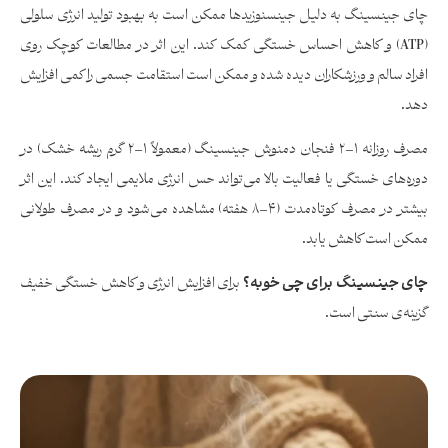
چای جینسینگ به دلیل جینسنوزیدها ممکن است به بهبود تولید انرژی سلولی
(ATP) و کاهش احساس خستگی کمک کند. این اثر در مطالعات کوچک روی
افراد سالم و ورزشکاران دیده شده و ممکن است استقامت جسمی را کمی افزایش
دهد.
مصرف روزانه ۱–۲ فنجان دمنوش جینسینگ (معمولاً ۱–۲ گرم ریشه خشک) در
دوره‌های خستگی یا فعالیت بالا می‌تواند حس انرژی ملایمی ایجاد کند. این اثر
بیشتر در مصرف کوتاه‌مدت (۴–۸ هفته) مشاهده می‌شود و در مصرف طولانی
ممکن است کاهش یابد.
چای جینسینگ برای چی خوبه؟
برای افزایش انرژی و کاهش خستگی خفیف
گزینه‌ی سنتی است.