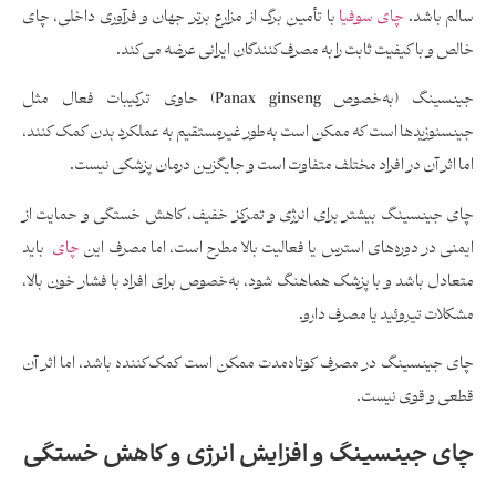
سالم باشد.
چای سوفیا
با تأمین برگ از مزارع برتر جهان و فرآوری داخلی، چای
خالص و با کیفیت ثابت را به مصرف‌کنندگان ایرانی عرضه می‌کند.
جینسینگ (به‌خصوص Panax ginseng) حاوی ترکیبات فعال مثل
جینسنوزیدها است که ممکن است به‌طور غیرمستقیم به عملکرد بدن کمک کنند،
اما اثر آن در افراد مختلف متفاوت است و جایگزین درمان پزشکی نیست.
چای جینسینگ بیشتر برای انرژی و تمرکز خفیف، کاهش خستگی و حمایت از
ایمنی در دوره‌های استرس یا فعالیت بالا مطرح است، اما مصرف این
چای
باید
متعادل باشد و با پزشک هماهنگ شود، به‌خصوص برای افراد با فشار خون بالا،
مشکلات تیروئید یا مصرف دارو.
چای جینسینگ در مصرف کوتاه‌مدت ممکن است کمک‌کننده باشد، اما اثر آن
قطعی و قوی نیست.
چای جینسینگ و افزایش انرژی و کاهش خستگی