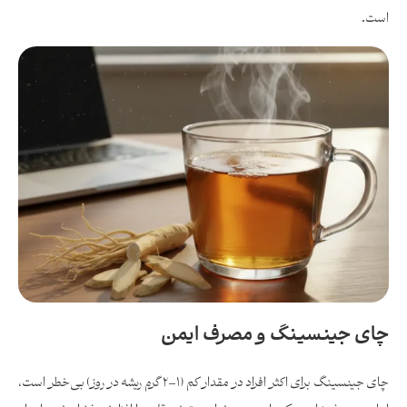
است.
چای جینسینگ و مصرف ایمن
چای جینسینگ برای اکثر افراد در مقدار کم (۱–۲ گرم ریشه در روز) بی‌خطر است،