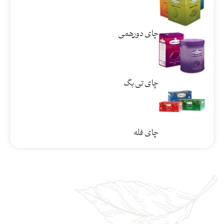
چای دورهمی
چای تی بگ
چای فله