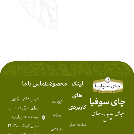
لینک
محصولات
تماس با ما
های
چای سوفیا
آدرس دفتر مرکزی:
زود دم
کاربردی
تهران، بزرگراه حقانی،
چای عالی ، جای
روزانه
نرسیده به چهار راه
عالی
صفحه اصلی
جهان کودک، پلاک17،
دورهمی