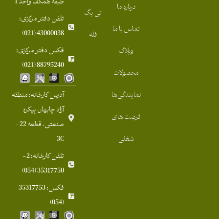
طبقه همکف واحد 1
درباره ما
تی بگ
تلفن دفتر مرکزی:
تماس با ما
43000038 (021)
فله
فکس دفتر مرکزی:
وبلاگ
88795240 (021)
محصولات
نمایندگی‌ها
آدرس کارخانه: منطقه
آزاد چابهار، پیکره
فرصت های
صنعتی، قطعه 22-
شغلی
3C
تلفن کارخانه: 2-
35317750 (054)
فکس: 35317753
(054)