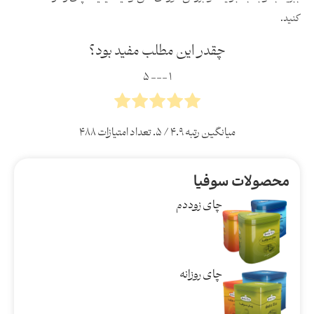
کنید.
چقدر این مطلب مفید بود؟
۱ --- ۵
میانگین رتبه
۴.۹
/ ۵. تعداد امتیازات
۴۸۸
محصولات سوفیا
چای زوددم
چای روزانه