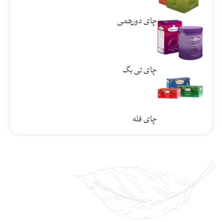
چای دورهمی
چای تی بگ
چای فله