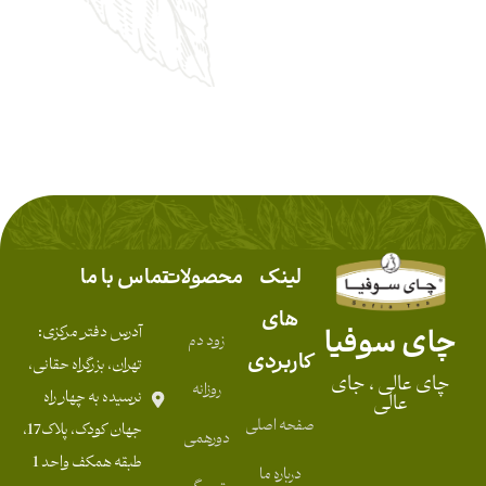
لینک
محصولات
تماس با ما
های
چای سوفیا
آدرس دفتر مرکزی:
زود دم
کاربردی
تهران، بزرگراه حقانی،
چای عالی ، جای
روزانه
نرسیده به چهار راه
عالی
صفحه اصلی
جهان کودک، پلاک17،
دورهمی
طبقه همکف واحد 1
درباره ما