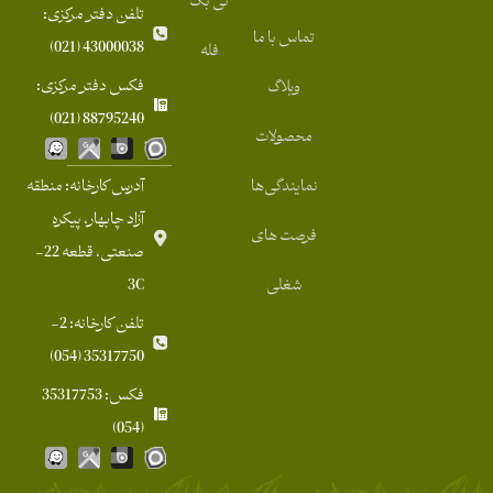
تی بگ
تلفن دفتر مرکزی:
تماس با ما
43000038 (021)
فله
فکس دفتر مرکزی:
وبلاگ
88795240 (021)
محصولات
نمایندگی‌ها
آدرس کارخانه: منطقه
آزاد چابهار، پیکره
فرصت های
صنعتی، قطعه 22-
شغلی
3C
تلفن کارخانه: 2-
35317750 (054)
فکس: 35317753
(054)