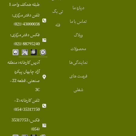
طبقه همکف واحد 1
درباره ما
تی بگ
تلفن دفتر مرکزی:
تماس با ما
43000038 (021)
فله
فکس دفتر مرکزی:
وبلاگ
88795240 (021)
محصولات
نمایندگی‌ها
آدرس کارخانه: منطقه
آزاد چابهار، پیکره
فرصت های
صنعتی، قطعه 22-
شغلی
3C
تلفن کارخانه: 2-
35317750 (054)
فکس: 35317753
(054)