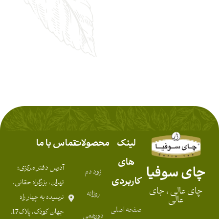
لینک
محصولات
تماس با ما
های
چای سوفیا
آدرس دفتر مرکزی:
زود دم
کاربردی
تهران، بزرگراه حقانی،
چای عالی ، جای
روزانه
نرسیده به چهار راه
عالی
صفحه اصلی
جهان کودک، پلاک17،
دورهمی