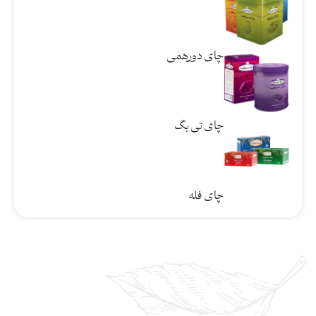
چای دورهمی
چای تی بگ
چای فله