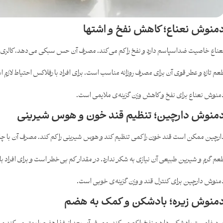
منوش نعناع؛ کاهش نفخ و اشتها
عناع خاصیت ضداسپاسم دارد و نفخ را کم می‌کند. مصرف آن حس سبکی می‌دهد، کالری ندا
عم تازه و عطر قوی آن برای مصرف روزانه مناسب است. برای افراد با رفلاکس احتیاط لازم
منوش نعناع برای نفخ و کاهش وزن گزینه‌ی ملایمی است.
منوش دارچین؛ تنظیم قند خون و هوس شیرینی
ارچین ممکن است قند خون را کمی تنظیم کند و هوس شیرینی را کم کند. مصرف آن با چ
عم گرم و شیرین طبیعی آن نیازی به شکر ندارد. در مقدار کم بی‌خطر است و برای افراد ب
منوش دارچین برای کنترل قند و وزن گزینه‌ی خوبی است.
منوش زیره؛ بادشکن و کمک به هضم