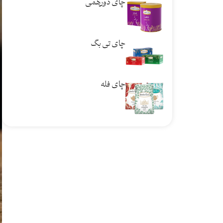
چای دورهمی
چای تی بگ
چای فله