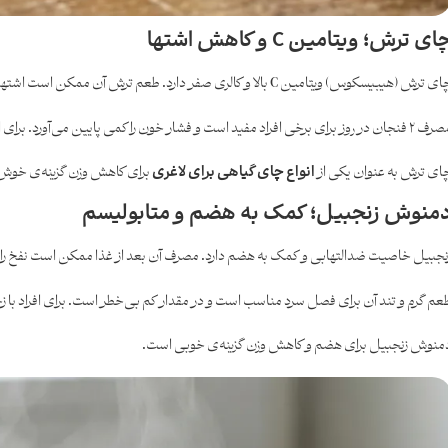
ای ترش؛ ویتامین C و کاهش اشتها
 ترش (هیبیسکوس) ویتامین C بالا و کالری صفر دارد. طعم ترش آن ممکن است اشتها را کنترل کند، ادرار را افزایش دهد و حس سبکی بدهد.
روز برای برخی افراد مفید است و فشار خون را کمی پایین می‌آورد. برای افراد با فشار خون پایین یا مشکلات کلیوی احتیاط لازم است.
ای ترش به عنوان یکی از
انواع چای گیاهی برای لاغری
برای کاهش وزن گزینه‌ی خوش‌
منوش زنجبیل؛ کمک به هضم و متابولیسم
نجبیل خاصیت ضدالتهابی و کمک به هضم دارد. مصرف آن بعد از غذا ممکن است نفخ را کم 
عم گرم و تند آن برای فصل سرد مناسب است و در مقدار کم بی‌خطر است. برای افراد با 
منوش زنجبیل برای هضم و کاهش وزن گزینه‌ی خوبی است.