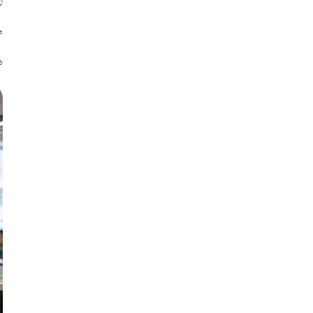
ز
ط
د