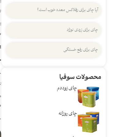
ا
آیا چای برای رفلاکس معده خوب است؟
ت
ا
چای برای زردی نوزاد
م
ا
چای برای رفع خستگی
چ
محصولات سوفیا
ر
چای زوددم
ط
م
چای روزانه
چ