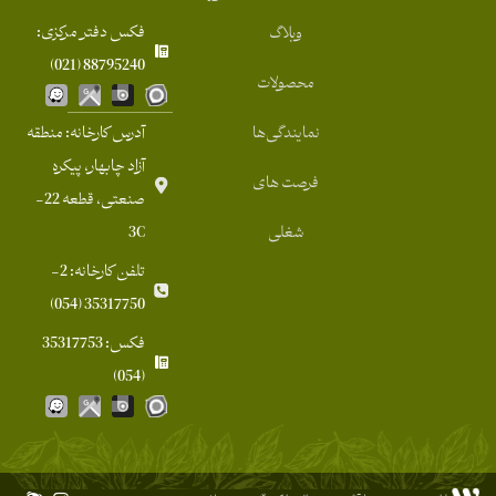
فکس دفتر مرکزی:
وبلاگ
88795240 (021)
محصولات
نمایندگی‌ها
آدرس کارخانه: منطقه
آزاد چابهار، پیکره
فرصت های
صنعتی، قطعه 22-
شغلی
3C
تلفن کارخانه: 2-
35317750 (054)
فکس: 35317753
(054)