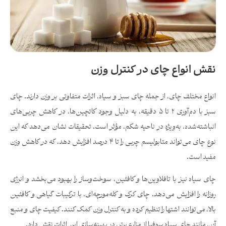
نقش انواع چای در کنترل وزن
انواع مختلف چای، از جمله چای سبز و سیاه، اثرات متفاوتی بر وزن دارند. چای
سبز با دم‌آوری ۲ تا ۵ دقیقه، به دلیل وجود کاتچین‌ها، در کاهش چربی‌های
انباشته‌شده، به‌ویژه در ناحیه شکم، مؤثر است. تحقیقات نشان می‌دهد که این
نوع چای می‌تواند متابولیسم چربی را تا ۴ درصد افزایش دهد، که در کاهش وزن
مفید است.
چای سیاه نیز با تافلاوین‌ها و کافئین، سوخت‌وساز را بهبود می‌بخشد و انرژی
روزانه را افزایش می‌دهد. چای کرک و کله‌مورچه‌ای، با ترکیبات گیاهی و کافئین
بالا، می‌توانند اشتها را تنظیم کرده و به کنترل وزن کمک کنند. کیفیت چای و منبع
آن، مانند چای سیاه سوفیا از مزارع برتر، در بهینه‌سازی این اثرات نقش دارد.