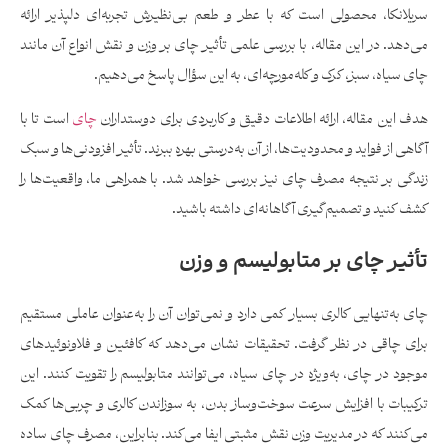
سریلانکا، محصولی است که با عطر و طعم بی‌نظیرش تجربه‌ای دلپذیر ارائه
می‌دهد. در این مقاله، با بررسی علمی تأثیر چای بر وزن و نقش انواع آن مانند
چای سیاه، سبز، کرک و کله‌مورچه‌ای، به این سؤال پاسخ می‌دهیم.
هدف این مقاله، ارائه اطلاعات دقیق و کاربردی برای دوستداران
چای
است تا با
آگاهی از فواید و محدودیت‌ها، از آن به‌درستی بهره ببرند. تأثیر افزودنی‌ها و سبک
زندگی بر نتیجه مصرف چای نیز بررسی خواهد شد. با همراهی ما، واقعیت‌ها را
کشف کنید و تصمیم‌گیری آگاهانه‌ای داشته باشید.
تأثیر چای بر متابولیسم و وزن
چای به‌تنهایی کالری بسیار کمی دارد و نمی‌توان آن را به‌عنوان عاملی مستقیم
برای چاقی در نظر گرفت. تحقیقات نشان می‌دهد که کافئین و فلاونوئیدهای
موجود در چای، به‌ویژه در چای سیاه، می‌توانند متابولیسم را تقویت کنند. این
ترکیبات با افزایش سرعت سوخت‌وساز بدن، به سوزاندن کالری و چربی‌ها کمک
می‌کنند که در مدیریت وزن نقش مثبتی ایفا می‌کند. بنابراین، مصرف چای ساده