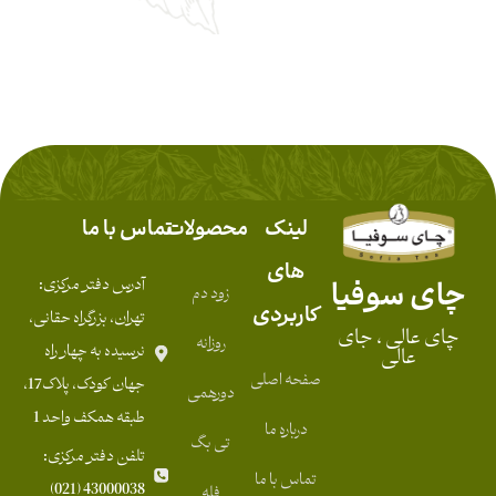
لینک
محصولات
تماس با ما
های
چای سوفیا
آدرس دفتر مرکزی:
زود دم
کاربردی
تهران، بزرگراه حقانی،
چای عالی ، جای
روزانه
نرسیده به چهار راه
عالی
صفحه اصلی
جهان کودک، پلاک17،
دورهمی
طبقه همکف واحد 1
درباره ما
تی بگ
تلفن دفتر مرکزی:
تماس با ما
43000038 (021)
فله