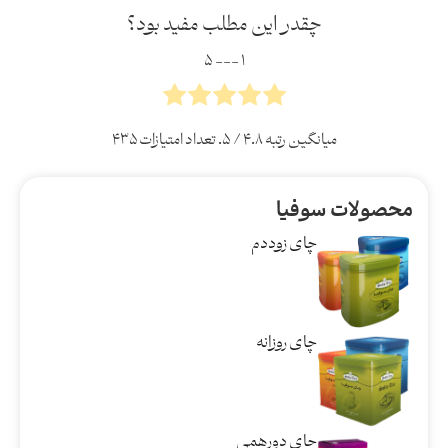
چقدر این مطلب مفید بود؟
۱ --- ۵
میانگین رتبه
۴.۸
/ ۵. تعداد امتیازات
۴۳۵
محصولات سوفیا
چای زوددم
چای روزانه
چای دورهمی